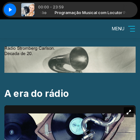
00:00 - 23:59
TISTA - CYRO DE SOUSA05.03
al com Locutor Padrão
Programação Musical com Locutor Padrão
COMIGO NÃO - LINDA BATISTA - CYRO DE
MENU
A era do rádio