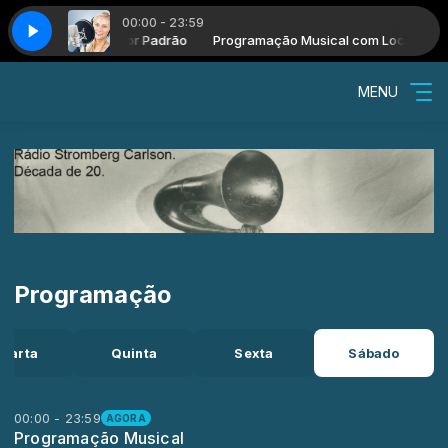
00:00 - 23:59
RO RAIMUNDO - P. RAIMUNDO - 1944
 Musical com Locutor Padrão
Programação Musical com Locutor Pa
ADEUS MOÇADA PEDRO RAIMUNDO 
MENU
Programação
uarta
Quinta
Sexta
Sábado
00:00 - 23:59
AGORA
Programação Musical